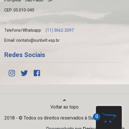
Pompeia – São Paulo – SP.
CEP: 05.010-040
Telefone/Whatsapp:
(11) 3662-2097
Email: contato@sunbelt.esp.br
Redes Sociais
Voltar ao topo
0
2018 - © Todos os direitos reservados à Sunbelt.
Desenvolvido por
Derivar Design Web